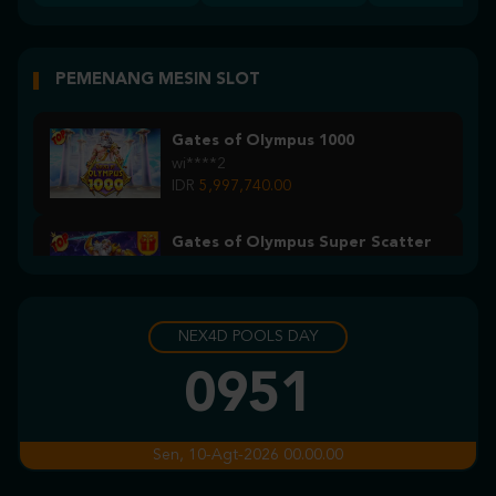
PEMENANG MESIN SLOT
Gates of Olympus 1000
wi****2
IDR
5,997,740.00
Gates of Olympus Super Scatter
ri****3
IDR
4,574,400.00
NEX4D POOLS DAY
Gates of Olympus Super Scatter
ri****3
0951
IDR
2,687,000.00
Sweet Bonanza 1000
Sen, 10-Agt-2026 00.00.00
se****l
IDR
2,522,560.00