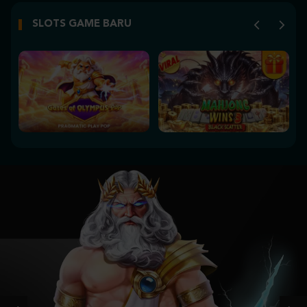
SLOTS GAME BARU
Gates of Olympus Super Scatter
ri****3
IDR
2,167,500.00
Gates of Olympus Super Scatter
ma****6
IDR
1,942,000.00
Gates of Olympus Super Scatter
ri****3
IDR
1,830,500.00
Gates of Olympus Super Scatter
ma****6
IDR
1,676,700.00
Gates of Olympus Super Scatter
ma****6