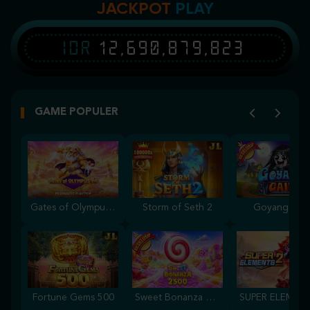
JACKPOT
PLAY
IDR
12,690,881,622
GAME POPULER
Gates of Olympus POP
Storm of Seth 2
Goyang Gai
Fortune Gems 500
Sweet Bonanza 2500