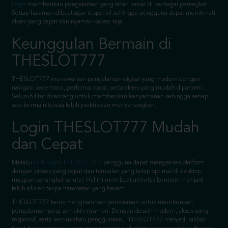
Login
memberikan pengalaman yang lebih lancar di berbagai perangkat.
Setiap halaman dibuat agar responsif sehingga pengguna dapat menikmati
akses yang cepat dan nyaman kapan saja.
Keunggulan Bermain di
THESLOT777
THESLOT777 menawarkan pengalaman digital yang modern dengan
navigasi sederhana, performa stabil, serta akses yang mudah dipahami.
Seluruh fitur dirancang untuk memberikan kenyamanan sehingga setiap
sesi bermain terasa lebih praktis dan menyenangkan.
Login THESLOT777 Mudah
dan Cepat
Melalui
Link Login THESLOT777
, pengguna dapat mengakses platform
dengan proses yang cepat dan tampilan yang tetap optimal di desktop
maupun perangkat seluler. Hal ini membuat aktivitas bermain menjadi
lebih efisien tanpa hambatan yang berarti.
THESLOT777 terus menghadirkan pembaruan untuk memberikan
pengalaman yang semakin nyaman. Dengan desain modern, akses yang
responsif, serta kemudahan penggunaan, THESLOT777 menjadi pilihan