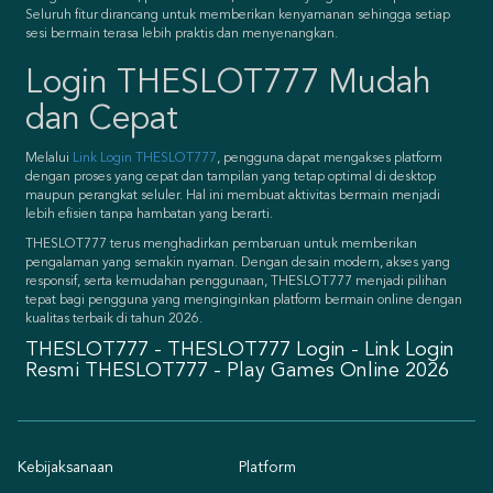
Seluruh fitur dirancang untuk memberikan kenyamanan sehingga setiap
sesi bermain terasa lebih praktis dan menyenangkan.
Login THESLOT777 Mudah
dan Cepat
Melalui
Link Login THESLOT777
, pengguna dapat mengakses platform
dengan proses yang cepat dan tampilan yang tetap optimal di desktop
maupun perangkat seluler. Hal ini membuat aktivitas bermain menjadi
lebih efisien tanpa hambatan yang berarti.
THESLOT777 terus menghadirkan pembaruan untuk memberikan
pengalaman yang semakin nyaman. Dengan desain modern, akses yang
responsif, serta kemudahan penggunaan, THESLOT777 menjadi pilihan
tepat bagi pengguna yang menginginkan platform bermain online dengan
kualitas terbaik di tahun 2026.
THESLOT777 - THESLOT777 Login - Link Login
Resmi THESLOT777 - Play Games Online 2026
Kebijaksanaan
Platform