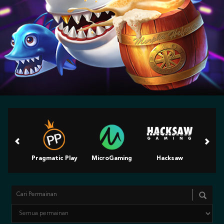
Pragmatic Play
MicroGaming
Hacksaw
King