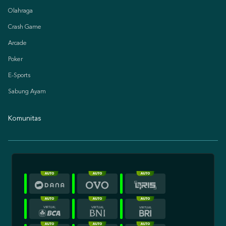
Olahraga
Crash Game
Arcade
Poker
E-Sports
Sabung Ayam
Komunitas