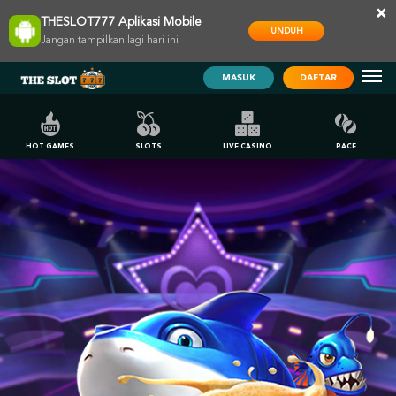
×
THESLOT777 Aplikasi Mobile
UNDUH
Jangan tampilkan lagi hari ini
MASUK
DAFTAR
HOT GAMES
SLOTS
LIVE CASINO
RACE