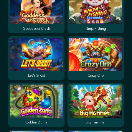
Goddess or Crash
Ninja Fishing
Let's Shoot
Crazy Orb
Golden Zuma
Big Hammer