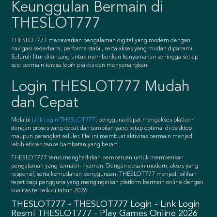
Keunggulan Bermain di
THESLOT777
THESLOT777 menawarkan pengalaman digital yang modern dengan
navigasi sederhana, performa stabil, serta akses yang mudah dipahami.
Seluruh fitur dirancang untuk memberikan kenyamanan sehingga setiap
sesi bermain terasa lebih praktis dan menyenangkan.
Login THESLOT777 Mudah
dan Cepat
Melalui
Link Login THESLOT777
, pengguna dapat mengakses platform
dengan proses yang cepat dan tampilan yang tetap optimal di desktop
maupun perangkat seluler. Hal ini membuat aktivitas bermain menjadi
lebih efisien tanpa hambatan yang berarti.
THESLOT777 terus menghadirkan pembaruan untuk memberikan
pengalaman yang semakin nyaman. Dengan desain modern, akses yang
responsif, serta kemudahan penggunaan, THESLOT777 menjadi pilihan
tepat bagi pengguna yang menginginkan platform bermain online dengan
kualitas terbaik di tahun 2026.
THESLOT777 - THESLOT777 Login - Link Login
Resmi THESLOT777 - Play Games Online 2026