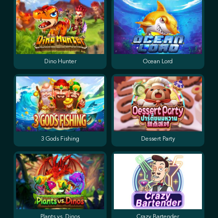
Dino Hunter
Ocean Lord
3 Gods Fishing
Dessert Party
Plants vs. Dinos
Crazy Bartender