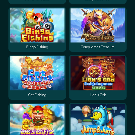
Bingo Fishing
Conqueror's Treasure
Cat Fishing
Lion's Orb