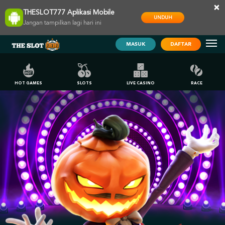
×
THESLOT777 Aplikasi Mobile
UNDUH
Jangan tampilkan lagi hari ini
MASUK
DAFTAR
HOT GAMES
SLOTS
LIVE CASINO
RACE