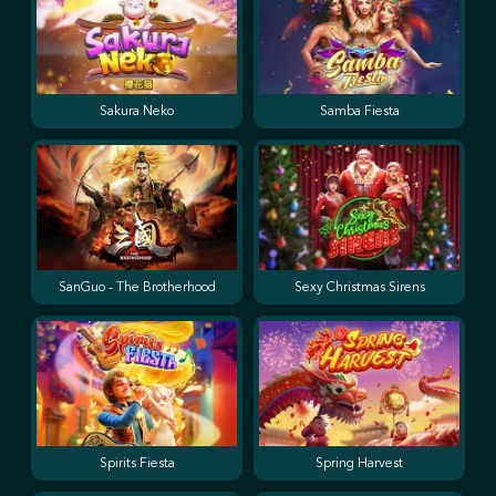
Sakura Neko
Samba Fiesta
SanGuo - The Brotherhood
Sexy Christmas Sirens
Spirits Fiesta
Spring Harvest