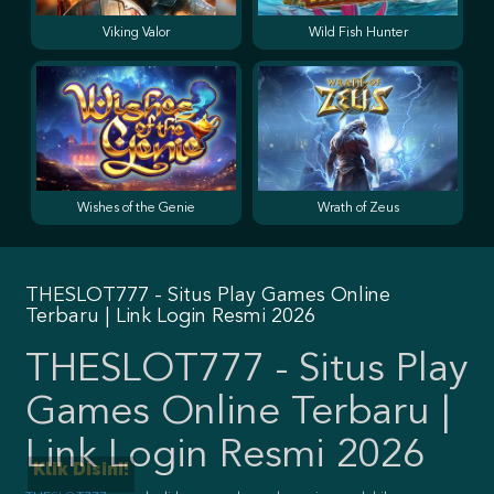
Viking Valor
Wild Fish Hunter
Wishes of the Genie
Wrath of Zeus
THESLOT777 - Situs Play Games Online
Terbaru | Link Login Resmi 2026
THESLOT777 - Situs Play
Games Online Terbaru |
Link Login Resmi 2026
Klik Disini!