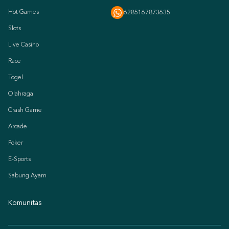
Hot Games
6285167873635
Slots
Live Casino
Race
Togel
Olahraga
Crash Game
Arcade
Poker
E-Sports
Sabung Ayam
Komunitas