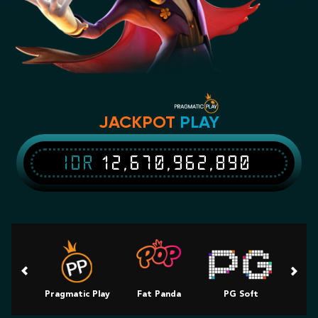
JACKPOT
PLAY
IDR
12,670,962,890
Pragmatic Play
Fat Panda
PG Soft
Slot