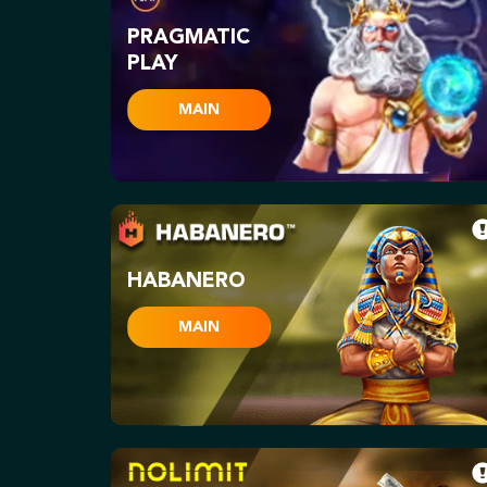
PRAGMATIC
PLAY
MAIN
HABANERO
MAIN