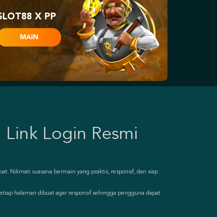
SLOT88 X PP
MAIN
 Link Login Resmi
 Nikmati suasana bermain yang praktis, responsif, dan siap
etiap halaman dibuat agar responsif sehingga pengguna dapat