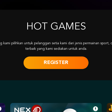
HOT GAMES
kami pilihkan untuk pelanggan setia kami dari jenis permainan sport, c
terbaik yang kami sediakan untuk anda.
REGISTER