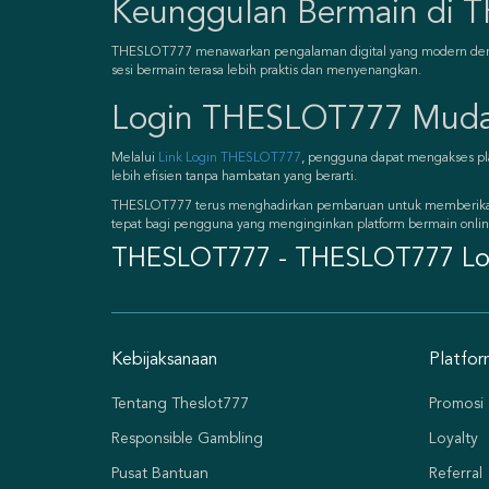
Keunggulan Bermain di
THESLOT777 menawarkan pengalaman digital yang modern dengan
sesi bermain terasa lebih praktis dan menyenangkan.
Login THESLOT777 Muda
Melalui
Link Login THESLOT777
, pengguna dapat mengakses pla
lebih efisien tanpa hambatan yang berarti.
THESLOT777 terus menghadirkan pembaruan untuk memberikan 
tepat bagi pengguna yang menginginkan platform bermain online
THESLOT777 - THESLOT777 Logi
Kebijaksanaan
Platfo
Tentang Theslot777
Promosi
Responsible Gambling
Loyalty
Pusat Bantuan
Referral