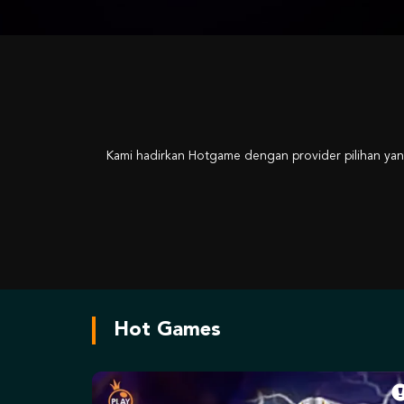
Kami hadirkan Hotgame dengan provider pilihan yang 
Hot Games