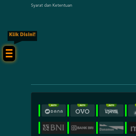
Syarat dan Ketentuan
Klik Disini!