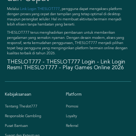
Melalui
Link Login THESLOT777
, pengguna dapat mengakses platform
dengan proses yang cepat dan tampilan yang tetap optimal di desktop
maupun perangkat seluler. Hal ini membuat aktivitas bermain menjadi
lebih efisien tanpa hambatan yang berarti.
THESLOT777 terus menghadirkan pembaruan untuk memberikan
pengalaman yang semakin nyaman. Dengan desain modern, akses yang
responsif, serta kemudahan penggunaan, THESLOT777 menjadi pilihan
tepat bagi pengguna yang menginginkan platform bermain online dengan
kualitas terbaik di tahun 2026.
THESLOT777 - THESLOT777 Login - Link Login
Resmi THESLOT777 - Play Games Online 2026
Kebijaksanaan
Platform
Tentang Theslot777
Promosi
Responsible Gambling
Loyalty
Pusat Bantuan
Referral
Syarat dan Ketentuan