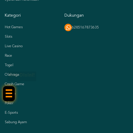
Kategori
Dukungan
Hot Games
6285167873635
Slots
Live Casino
Race
Togel
Klik Disini!
Olahraga
Crash Game
Arcade
Poker
E-Sports
Sabung Ayam