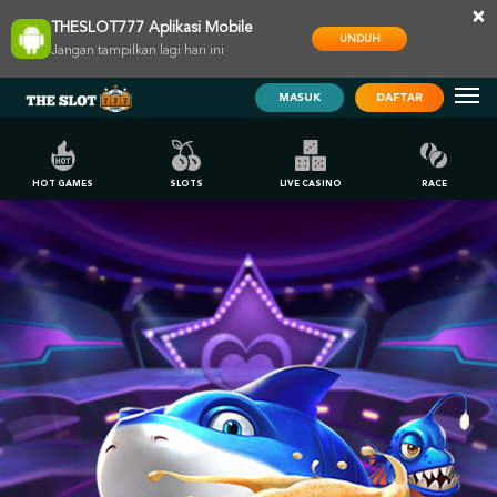
×
THESLOT777 Aplikasi Mobile
UNDUH
Jangan tampilkan lagi hari ini
MASUK
DAFTAR
HOT GAMES
SLOTS
LIVE CASINO
RACE