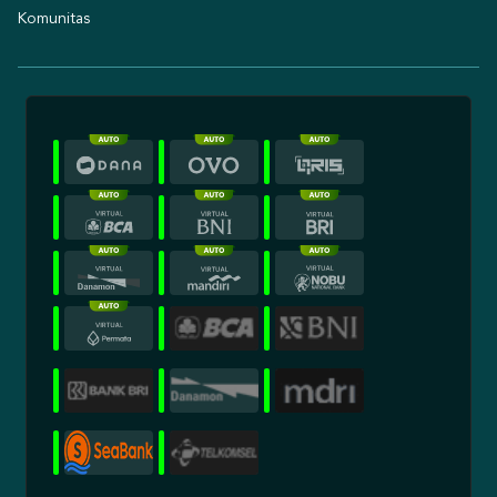
Komunitas