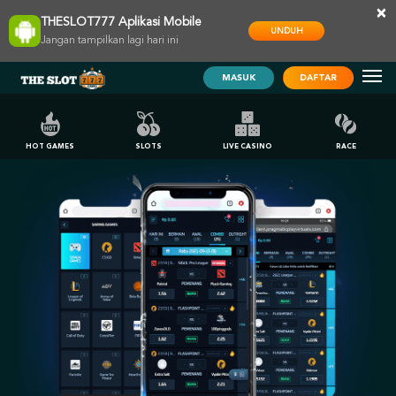
×
THESLOT777 Aplikasi Mobile
UNDUH
Jangan tampilkan lagi hari ini
MASUK
DAFTAR
HOT GAMES
SLOTS
LIVE CASINO
RACE