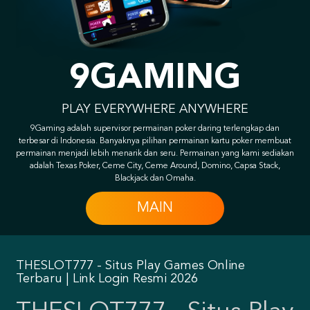
9GAMING
PLAY EVERYWHERE ANYWHERE
9Gaming adalah supervisor permainan poker daring terlengkap dan
terbesar di Indonesia. Banyaknya pilihan permainan kartu poker membuat
permainan menjadi lebih menarik dan seru. Permainan yang kami sediakan
adalah Texas Poker, Ceme City, Ceme Around, Domino, Capsa Stack,
Blackjack dan Omaha.
MAIN
THESLOT777 - Situs Play Games Online
Terbaru | Link Login Resmi 2026