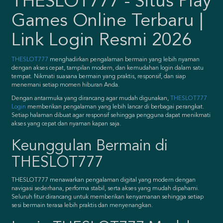
THESLOT777 - Situs Play
Games Online Terbaru |
Link Login Resmi 2026
THESLOT777
menghadirkan pengalaman bermain yang lebih nyaman
dengan akses cepat, tampilan modern, dan kemudahan login dalam satu
tempat. Nikmati suasana bermain yang praktis, responsif, dan siap
menemani setiap momen hiburan Anda.
Dengan antarmuka yang dirancang agar mudah digunakan,
THESLOT777
Login
memberikan pengalaman yang lebih lancar di berbagai perangkat.
Setiap halaman dibuat agar responsif sehingga pengguna dapat menikmati
akses yang cepat dan nyaman kapan saja.
Keunggulan Bermain di
THESLOT777
THESLOT777 menawarkan pengalaman digital yang modern dengan
navigasi sederhana, performa stabil, serta akses yang mudah dipahami.
Seluruh fitur dirancang untuk memberikan kenyamanan sehingga setiap
sesi bermain terasa lebih praktis dan menyenangkan.