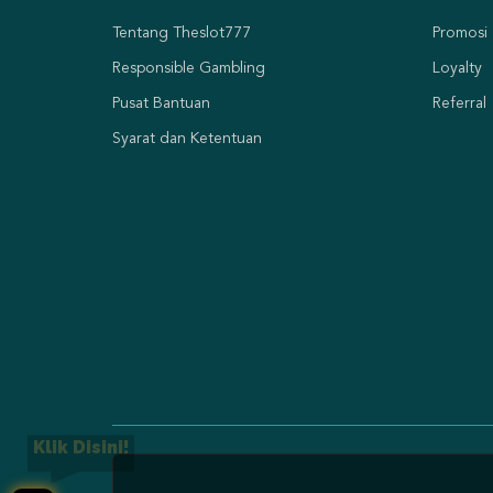
Tentang Theslot777
Promosi
Responsible Gambling
Loyalty
Pusat Bantuan
Referral
Syarat dan Ketentuan
Klik Disini!